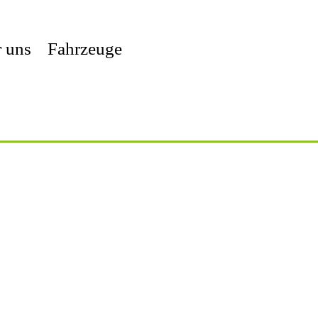
 uns
Fahrzeuge
Wir freuen uns auf Ihre
Anfrage:
Bewirtschaftung & Vermietung für Ihre
Firmenfeier oder privates Event