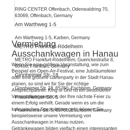
RING CENTER Offenbach, Odenwaldring 70,
63069, Offenbach, Germany
Am Warthweg 1-5
Am Warthweg 1-5, Karben, Germany
Vermietung
METRO Frankfurt-Rödelheim
Ausschankwagen in Hanau
METRO Frankfurt-Rödelheim, Guerickestraße 8,
Wenn Sie eine größere Veranstaltung, wie zum
60488, Frankfurt, Germany
Beispiel ein Open-Air-Festival, eine Jubiläumsfeier
Ginnheimer Str. 18
oder eine größere Gartenparty in der Stadt Hanau
planen, so sind wir für Sie der richtige
Ginnheimer Str. 18, 65760, Eschborn, Germany
Ansprechpartner. King of Grill ist ein besonderer
Veranstaltungsservice, der Ihre nächste Feier zu
Praunheimer Str. 5
einem Erfolg verhilft. Gerade wenn es um die
kulinarischen Spezialitäten geht, können Sie
Praunheimer Str. 5, 65760, Eschborn, Germany
beispielsweise unsere Vermietung von
Ausschankwagen in Hanau nutzen.
Getränkewagen bilden vielfach einen interessanten